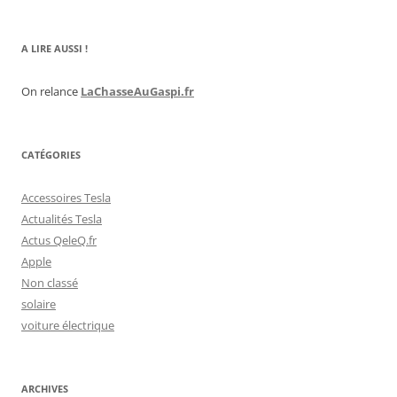
A LIRE AUSSI !
On relance
LaChasseAuGaspi.fr
CATÉGORIES
Accessoires Tesla
Actualités Tesla
Actus QeleQ.fr
Apple
Non classé
solaire
voiture électrique
ARCHIVES