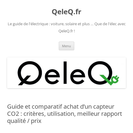
Aller
au
QeleQ.fr
contenu
Le guide de l'électrique : voiture, solaire et plus … Que de l'élec avec
QeleQ.fr !
Menu
Guide et comparatif achat d’un capteur
CO2 : critères, utilisation, meilleur rapport
qualité / prix