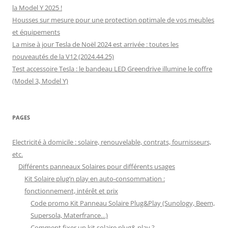
la Model Y 2025 !
Housses sur mesure pour une protection optimale de vos meubles
et équipements
La mise à jour Tesla de Noël 2024 est arrivée : toutes les
nouveautés de la V12 (2024.44.25)
Test accessoire Tesla : le bandeau LED Greendrive illumine le coffre
(Model 3, Model Y)
PAGES
Electricité à domicile : solaire, renouvelable, contrats, fournisseurs,
etc.
Différents panneaux Solaires pour différents usages
Kit Solaire plug’n play en auto-consommation :
fonctionnement, intérêt et prix
Code promo Kit Panneau Solaire Plug&Play (Sunology, Beem,
Supersola, Materfrance…)
Comment fixer un kit solaire plug& play ?