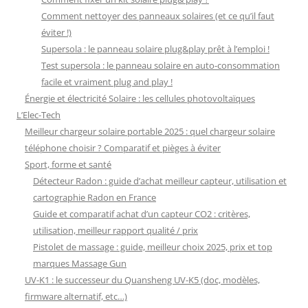
Comment nettoyer des panneaux solaires (et ce qu’il faut
éviter !)
Supersola : le panneau solaire plug&play prêt à l’emploi !
Test supersola : le panneau solaire en auto-consommation
facile et vraiment plug and play !
Énergie et électricité Solaire : les cellules photovoltaïques
L’Elec-Tech
Meilleur chargeur solaire portable 2025 : quel chargeur solaire
téléphone choisir ? Comparatif et pièges à éviter
Sport, forme et santé
Détecteur Radon : guide d’achat meilleur capteur, utilisation et
cartographie Radon en France
Guide et comparatif achat d’un capteur CO2 : critères,
utilisation, meilleur rapport qualité / prix
Pistolet de massage : guide, meilleur choix 2025, prix et top
marques Massage Gun
UV-K1 : le successeur du Quansheng UV-K5 (doc, modèles,
firmware alternatif, etc…)