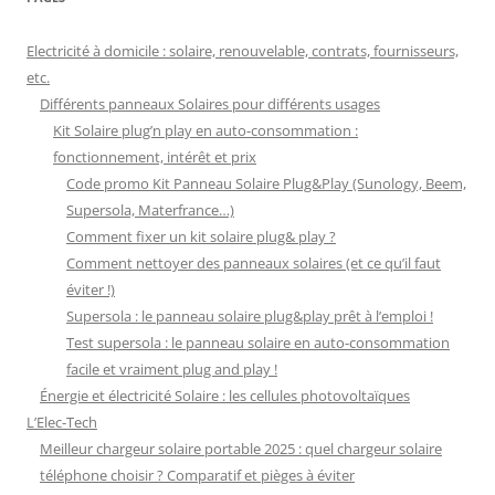
Electricité à domicile : solaire, renouvelable, contrats, fournisseurs,
etc.
Différents panneaux Solaires pour différents usages
Kit Solaire plug’n play en auto-consommation :
fonctionnement, intérêt et prix
Code promo Kit Panneau Solaire Plug&Play (Sunology, Beem,
Supersola, Materfrance…)
Comment fixer un kit solaire plug& play ?
Comment nettoyer des panneaux solaires (et ce qu’il faut
éviter !)
Supersola : le panneau solaire plug&play prêt à l’emploi !
Test supersola : le panneau solaire en auto-consommation
facile et vraiment plug and play !
Énergie et électricité Solaire : les cellules photovoltaïques
L’Elec-Tech
Meilleur chargeur solaire portable 2025 : quel chargeur solaire
téléphone choisir ? Comparatif et pièges à éviter