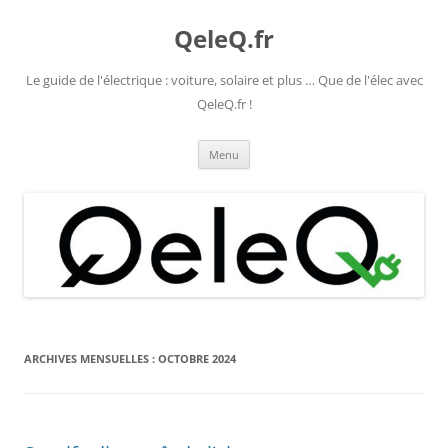
Aller
au
QeleQ.fr
contenu
Le guide de l'électrique : voiture, solaire et plus … Que de l'élec avec
QeleQ.fr !
Menu
ARCHIVES MENSUELLES :
OCTOBRE 2024