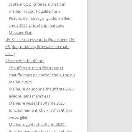
capteur CO2 : critères, utilisation,
meilleur rapport qualité / prix
Pistolet de massage : guide, meilleur
choix 2025, prix et top marques
Massage Gun
UV-K1 : le successeur du Quansheng UV-
K5 (doc, modèles, firmware alternatif,
etc…)
Vêtements chauffants
Chaufferette main électrique et
chauffe-main de poche : choix, top du
meilleur 2025
Meilleure doudoune chauffante 2025 :
avec ou sans manches !
Meilleure veste chauffante 2025 :
fonctionnement, choix, achat et prix
veste, gilet
Meilleurs gants chauffants 2025 :
fonctionnement, choix, achat et prix