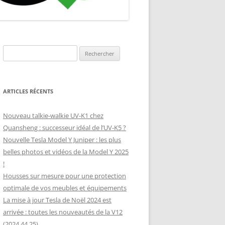
NNEAU
(SUNOLOGY,
Rechercher :
ARTICLES RÉCENTS
Nouveau talkie-walkie UV-K1 chez
Quansheng : successeur idéal de l’UV-K5 ?
Nouvelle Tesla Model Y Juniper : les plus
belles photos et vidéos de la Model Y 2025
!
Housses sur mesure pour une protection
optimale de vos meubles et équipements
La mise à jour Tesla de Noël 2024 est
arrivée : toutes les nouveautés de la V12
(2024.44.25)