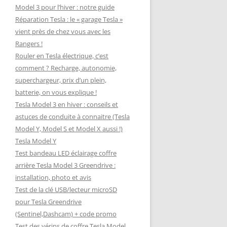
Model 3 pour l’hiver : notre guide
Réparation Tesla : le « garage Tesla »
vient près de chez vous avec les
Rangers !
Rouler en Tesla électrique, c’est
comment ? Recharge, autonomie,
superchargeur, prix d’un plein,
batterie, on vous explique !
Tesla Model 3 en hiver : conseils et
astuces de conduite à connaitre (Tesla
Model Y, Model S et Model X aussi !)
Tesla Model Y
Test bandeau LED éclairage coffre
arrière Tesla Model 3 Greendrive :
installation, photo et avis
Test de la clé USB/lecteur microSD
pour Tesla Greendrive
(Sentinel,Dashcam) + code promo
Test des vérins de coffre Tesla Model