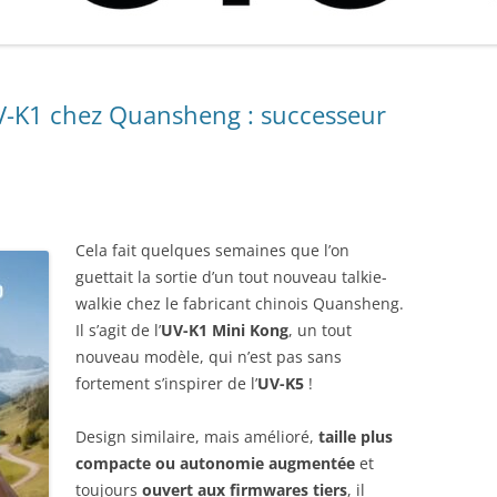
TEST BANDEAU LED ÉCLAIRAGE
GUIDE ET COMPARATIF ACHAT
CODE PROMO KIT PA
PRIX
COFFRE TESLA MODEL 3
MEILLEURS GANTS CHAUFFANTS
D’UN CAPTEUR CO2 : CRITÈRES,
SOLAIRE PLUG&PLAY 
MEILLEUR CHARGEUR SOLAIRE
2024
UTILISATION, MEILLEUR RAPPORT
BEEM, …)
TEST SUPPORT MAGSAFE TESLA
PORTABLE 2025 : QUEL
QUALITÉ / PRIX
MODEL Y ET MODEL 3
V-K1 chez Quansheng : successeur
CHARGEUR SOLAIRE TÉLÉPHONE
GREENDRIVE
CHOISIR ? COMPARATIF ET PIÈGES
À ÉVITER
FAQ TESLA MODEL 3/Y :
QUESTIONS FRÉQUENTES ET
ASTUCES !
Cela fait quelques semaines que l’on
CAMÉRA DASHCAM TESLA :
guettait la sortie d’un tout nouveau talkie-
CHOISIR ET PARAMÉTRER CLÉ
walkie chez le fabricant chinois Quansheng.
USB/ DISQUE SSD
Il s’agit de l’
UV-K1 Mini Kong
, un tout
nouveau modèle, qui n’est pas sans
CODE PARRAINAGE TESLA :
fortement s’inspirer de l’
UV-K5
!
RÉDUCTION, RECHARGE GRATUITE
ET + AVEC CODE PARRAIN
Design similaire, mais amélioré,
taille plus
compacte ou autonomie augmentée
et
GREENDRIVE : CODE PROMO
toujours
ouvert aux firmwares tiers
, il