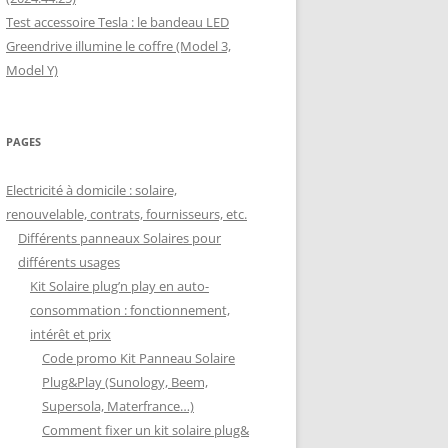
Test accessoire Tesla : le bandeau LED
Greendrive illumine le coffre (Model 3,
Model Y)
PAGES
Electricité à domicile : solaire,
renouvelable, contrats, fournisseurs, etc.
Différents panneaux Solaires pour
différents usages
Kit Solaire plug’n play en auto-
consommation : fonctionnement,
intérêt et prix
Code promo Kit Panneau Solaire
Plug&Play (Sunology, Beem,
Supersola, Materfrance…)
Comment fixer un kit solaire plug&