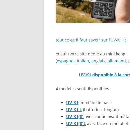
tout ce qu’il faut savoir sur l’UV-K1 ici
et sur notre site dédié au mini kong :
(
espagnol
,
Italien
,
anglais
,
allemand
,
UV-K1 disponible à la co
4 modèles sont disponibles :
UV-K1
, modèle de base
UV-K1 L
(batterie + longue)
UV-K1(8)
avec coque avant métal
UV-K1(8)L
avec face en métal et 