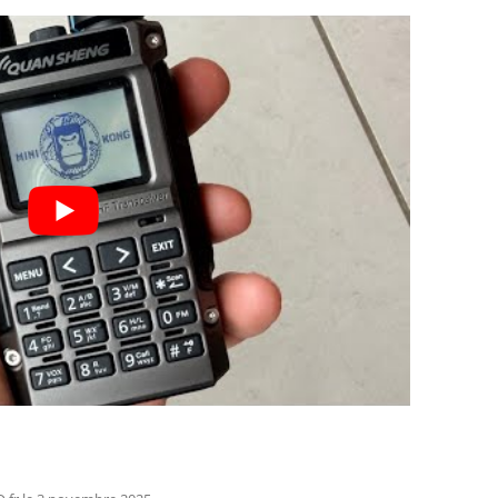
PHOTOS INFRAROUGE DES SIÈGES
CHAUFFANTS TESLA MODEL 3
TEST TAPIS DE COFFRE TESLA
GREENDRIVE
TEST CHARGEUR SANS-FIL TESLA
DE VOLWCO
TEST DE LA CLÉ USB/LECTEUR
MICROSD POUR TESLA
GREENDRIVE (SENTINEL,DASHCAM)
+ CODE PROMO
TEST DES VÉRINS DE COFFRE
TESLA MODEL 3 À REMONTÉE
AUTOMATIQUE DE GREENDRIVE
LEXIQUE TESLA : 100 TERMES À