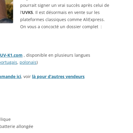
RÉDUCTION ET BON DE
pourrait signer un vrai succès après celui de
RÉDUCTION DE 10 € SUR LA
l’
UVK5
. Il est désormais en vente sur les
BOUTIQUE ACCESSOIRES TESLA,
plateformes classiques comme AliExpress.
On vous a concocté un dossier complet :
RÉPARATION TESLA : LE « GARAGE
TESLA » CHEZ VOUS
TESLA MODEL 3/Y EN HIVER :
CONSEILS DE CONDUITE
UV-K1.com
, disponible en plusieurs langues
portugais
,
polonais
)
LES 50 COMMANDES VOCALES
TESLA (QUI MARCHENT)
mmande ici
, voir
là pour d’autres vendeurs
PROBLÈME : AUTOPILOTE
TEMPORAIREMENT INDISPONIBLE,
QUE FAIRE ?
MODÈLE RÉDUIT TESLA MODEL 3
ALIEXPRESS : PHOTOS ET AVIS !
lique
batterie allongée
TESLA MODEL Y