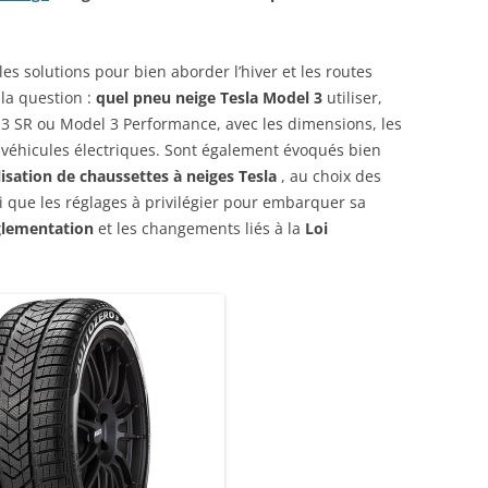
RÉDUCTION ET BON DE
RÉDUCTION DE 10 € SUR LA
BOUTIQUE ACCESSOIRES TESLA,
es solutions pour bien aborder l’hiver et les routes
 la question :
quel pneu neige Tesla Model 3
utiliser,
RÉPARATION TESLA : LE « GARAGE
 3 SR ou Model 3 Performance, avec les dimensions, les
TESLA » CHEZ VOUS
véhicules électriques. Sont également évoqués bien
TESLA MODEL 3/Y EN HIVER :
ilisation de chaussettes à neiges Tesla
, au choix des
CONSEILS DE CONDUITE
i que les réglages à privilégier pour embarquer sa
glementation
et les changements liés à la
Loi
LES 50 COMMANDES VOCALES
TESLA (QUI MARCHENT)
PROBLÈME : AUTOPILOTE
TEMPORAIREMENT INDISPONIBLE,
QUE FAIRE ?
MODÈLE RÉDUIT TESLA MODEL 3
ALIEXPRESS : PHOTOS ET AVIS !
TESLA MODEL Y