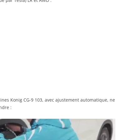
 par Tesla) LR et AWD :
ines Konig CG-9 103, avec ajustement automatique, ne
ndre :