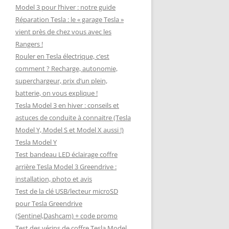
Model 3 pour l’hiver : notre guide
Réparation Tesla : le « garage Tesla »
vient près de chez vous avec les
Rangers !
Rouler en Tesla électrique, c’est
comment ? Recharge, autonomie,
superchargeur, prix d’un plein,
batterie, on vous explique !
Tesla Model 3 en hiver : conseils et
astuces de conduite à connaitre (Tesla
Model Y, Model S et Model X aussi !)
Tesla Model Y
Test bandeau LED éclairage coffre
arrière Tesla Model 3 Greendrive :
installation, photo et avis
Test de la clé USB/lecteur microSD
pour Tesla Greendrive
(Sentinel,Dashcam) + code promo
Test des vérins de coffre Tesla Model