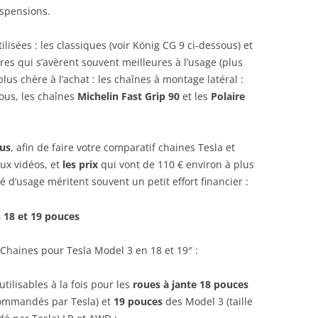
uspensions.
lisées : les classiques (voir König CG 9 ci-dessous) et
res qui s’avèrent souvent meilleures à l’usage (plus
s chère à l’achat : les chaînes à montage latéral :
ous, les chaînes
Michelin Fast Grip 90
et les
Polaire
ous
, afin de faire votre comparatif chaines Tesla et
ux vidéos, et
les prix
qui vont de 110 € environ à plus
té d’usage méritent souvent un petit effort financier :
 18 et 19 pouces
Chaines pour Tesla Model 3 en 18 et 19″ :
utilisables à la fois pour les
roues à jante 18 pouces
commandés par Tesla) et
19 pouces
des Model 3 (taille