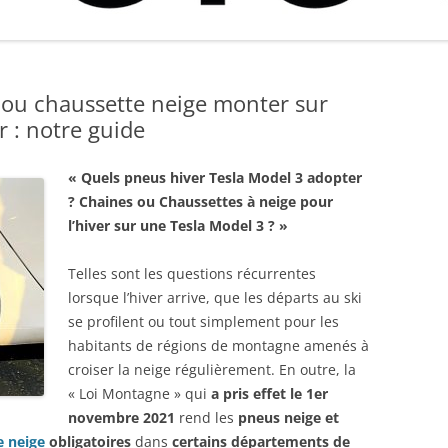
TEST BANDEAU LED ÉCLAIRAGE
GUIDE ET COMPARATIF ACHAT
CODE PROMO KIT P
PRIX
COFFRE TESLA MODEL 3
MEILLEURS GANTS CHAUFFANTS
D’UN CAPTEUR CO2 : CRITÈRES,
SOLAIRE PLUG&PLAY
MEILLEUR CHARGEUR SOLAIRE
2024
UTILISATION, MEILLEUR RAPPORT
BEEM, …)
TEST SUPPORT MAGSAFE TESLA
PORTABLE 2025 : QUEL
QUALITÉ / PRIX
MODEL Y ET MODEL 3
 ou chaussette neige monter sur
CHARGEUR SOLAIRE TÉLÉPHONE
GREENDRIVE
r : notre guide
CHOISIR ? COMPARATIF ET PIÈGES
À ÉVITER
FAQ TESLA MODEL 3/Y :
« Quels pneus hiver Tesla Model 3 adopter
QUESTIONS FRÉQUENTES ET
? Chaines ou Chaussettes à neige pour
ASTUCES !
l’hiver sur une Tesla Model 3 ? »
CAMÉRA DASHCAM TESLA :
CHOISIR ET PARAMÉTRER CLÉ
Telles sont les questions récurrentes
USB/ DISQUE SSD
lorsque l’hiver arrive, que les départs au ski
se profilent ou tout simplement pour les
CODE PARRAINAGE TESLA :
habitants de régions de montagne amenés à
RÉDUCTION, RECHARGE GRATUITE
croiser la neige régulièrement. En outre, la
ET + AVEC CODE PARRAIN
« Loi Montagne » qui
a pris effet le 1er
novembre 2021
rend les
pneus neige et
GREENDRIVE : CODE PROMO
e neige
obligatoires
dans
certains départements de