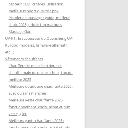
capteur CO2 : critères, utilisation,
meilleur rapport qualité / prix
Pistolet de massage : guide, meilleur
choix 2025, prix et top marques
Massage Gun
UV-K1 : le successeur du Quansheng UV-
K5 (doc, modèles, firmware alternatif,
etc…)
Vêtements chauffants
Chaufferette main électrique et
chauffe-main de poche : choix, top du
meilleur 2025
Meilleure doudoune chauffante 2025 :
avec ou sans manches !
Meilleure veste chauffante 2025 :
fonctionnement, choix, achat et prix
veste, gilet
Meilleurs gants chauffants 2025 :
fonctionnement, choix, achat et prix