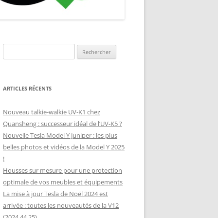
ANNEAU
 (SUNOLOGY,
Rechercher :
ARTICLES RÉCENTS
Nouveau talkie-walkie UV-K1 chez
Quansheng : successeur idéal de l’UV-K5 ?
Nouvelle Tesla Model Y Juniper : les plus
belles photos et vidéos de la Model Y 2025
!
Housses sur mesure pour une protection
optimale de vos meubles et équipements
La mise à jour Tesla de Noël 2024 est
arrivée : toutes les nouveautés de la V12
(2024.44.25)