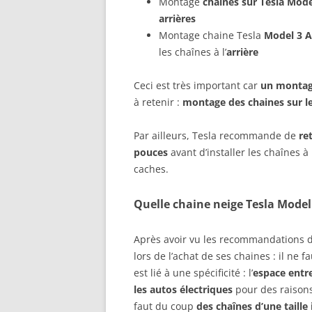
Montage
chaines sur Tesla Mode
arrières
Montage chaine Tesla
Model 3 
les chaînes à l’
arrière
Ceci est très important car
un montage
à retenir :
montage des chaines sur l
Par ailleurs, Tesla recommande de
re
pouces
avant d’installer les chaînes à
caches.
Quelle chaine neige Tesla Model
Après avoir vu les recommandations d
lors de l’achat de ses chaines : il ne f
est lié à une spécificité : l’
espace entre
les autos électriques
pour des raisons 
faut du coup
des chaînes d’une taille