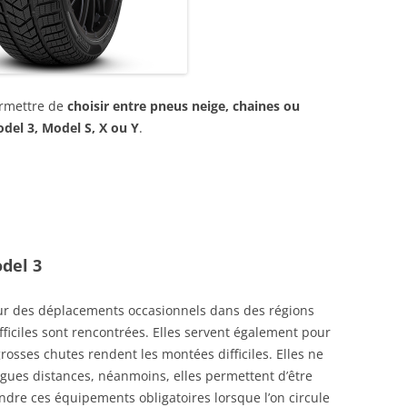
PHOTOS INFRAROUGE DES SIÈGES
CHAUFFANTS TESLA MODEL 3
TEST TAPIS DE COFFRE TESLA
ermettre de
choisir entre pneus neige, chaines ou
GREENDRIVE
del 3, Model S, X ou Y
.
TEST CHARGEUR SANS-FIL TESLA
DE VOLWCO
TEST DE LA CLÉ USB/LECTEUR
MICROSD POUR TESLA
GREENDRIVE (SENTINEL,DASHCAM)
del 3
+ CODE PROMO
ur des déplacements occasionnels dans des régions
TEST DES VÉRINS DE COFFRE
fficiles sont rencontrées. Elles servent également pour
TESLA MODEL 3 À REMONTÉE
rosses chutes rendent les montées difficiles. Elles ne
AUTOMATIQUE DE GREENDRIVE
ngues distances, néanmoins, elles permettent d’être
LEXIQUE TESLA : 100 TERMES À
ndre ces équipements obligatoires lorsque l’on circule