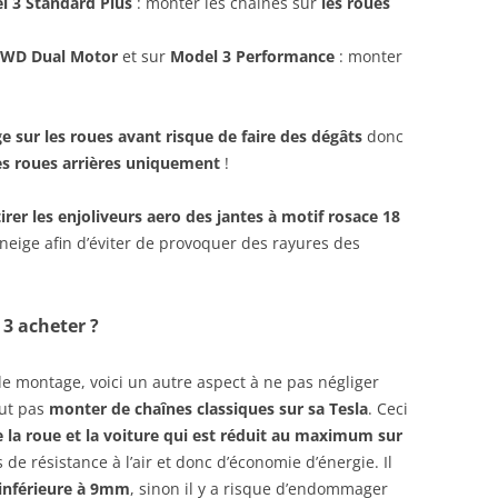
l 3 Standard Plus
: monter les chaînes sur
les roues
AWD Dual Motor
et sur
Model 3 Performance
: monter
 sur les roues avant risque de faire des dégâts
donc
es roues arrières uniquement
!
tirer les enjoliveurs aero des jantes à motif rosace 18
 neige afin d’éviter de provoquer des rayures des
 3 acheter ?
e montage, voici un autre aspect à ne pas négliger
aut pas
monter de chaînes classiques sur sa Tesla
. Ceci
 la roue et la voiture qui est réduit au maximum sur
de résistance à l’air et donc d’économie d’énergie. Il
 inférieure à 9mm
, sinon il y a risque d’endommager