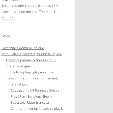
Test accessoire Tesla : le bandeau LED
Greendrive illumine le coffre (Model 3,
Model Y)
PAGES
Electricité à domicile : solaire,
renouvelable, contrats, fournisseurs, etc.
Différents panneaux Solaires pour
différents usages
Kit Solaire plug’n play en auto-
consommation : fonctionnement,
intérêt et prix
Code promo Kit Panneau Solaire
Plug&Play (Sunology, Beem,
Supersola, Materfrance…)
Comment fixer un kit solaire plug&