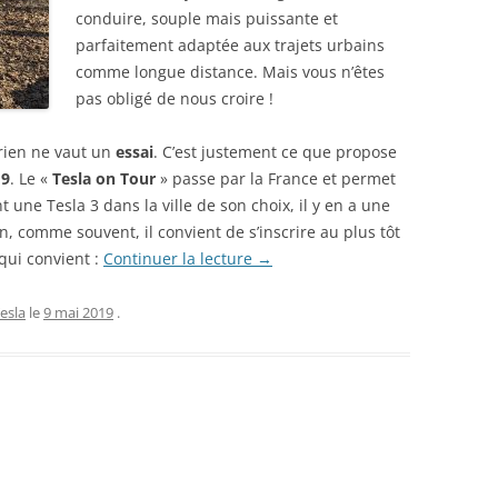
RÉDUCTION ET BON DE
conduire, souple mais puissante et
RÉDUCTION DE 10 € SUR LA
parfaitement adaptée aux trajets urbains
BOUTIQUE ACCESSOIRES TESLA,
comme longue distance. Mais vous n’êtes
pas obligé de nous croire !
RÉPARATION TESLA : LE « GARAGE
TESLA » CHEZ VOUS
 rien ne vaut un
essai
. C’est justement ce que propose
TESLA MODEL 3/Y EN HIVER :
19
. Le «
Tesla on Tour
» passe par la France et permet
CONSEILS DE CONDUITE
 une Tesla 3 dans la ville de son choix, il y en a une
n, comme souvent, il convient de s’inscrire au plus tôt
LES 50 COMMANDES VOCALES
qui convient :
Continuer la lecture
→
TESLA (QUI MARCHENT)
Tesla
le
9 mai 2019
.
PROBLÈME : AUTOPILOTE
TEMPORAIREMENT INDISPONIBLE,
QUE FAIRE ?
MODÈLE RÉDUIT TESLA MODEL 3
ALIEXPRESS : PHOTOS ET AVIS !
TESLA MODEL Y