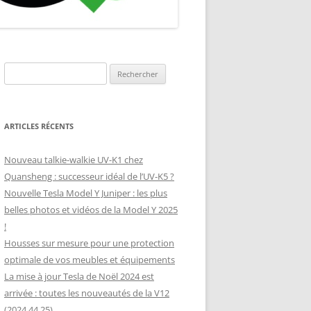
NNEAU
(SUNOLOGY,
Rechercher :
ARTICLES RÉCENTS
Nouveau talkie-walkie UV-K1 chez
Quansheng : successeur idéal de l’UV-K5 ?
Nouvelle Tesla Model Y Juniper : les plus
belles photos et vidéos de la Model Y 2025
!
Housses sur mesure pour une protection
optimale de vos meubles et équipements
La mise à jour Tesla de Noël 2024 est
arrivée : toutes les nouveautés de la V12
(2024.44.25)