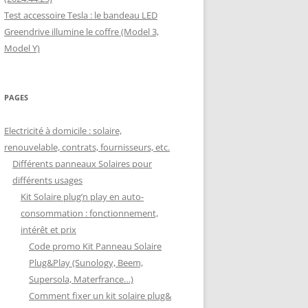
Test accessoire Tesla : le bandeau LED
Greendrive illumine le coffre (Model 3,
Model Y)
PAGES
Electricité à domicile : solaire,
renouvelable, contrats, fournisseurs, etc.
Différents panneaux Solaires pour
différents usages
Kit Solaire plug’n play en auto-
consommation : fonctionnement,
intérêt et prix
Code promo Kit Panneau Solaire
Plug&Play (Sunology, Beem,
Supersola, Materfrance…)
Comment fixer un kit solaire plug&