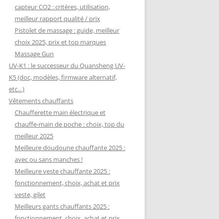
capteur CO2 : critères, utilisation,
meilleur rapport qualité / prix
Pistolet de massage : guide, meilleur
choix 2025, prix et top marques
Massage Gun
UV-K1 : le successeur du Quansheng UV-
K5 (doc, modèles, firmware alternatif,
etc…)
Vêtements chauffants
Chaufferette main électrique et
chauffe-main de poche : choix, top du
meilleur 2025
Meilleure doudoune chauffante 2025 :
avec ou sans manches !
Meilleure veste chauffante 2025 :
fonctionnement, choix, achat et prix
veste, gilet
Meilleurs gants chauffants 2025 :
fonctionnement, choix, achat et prix