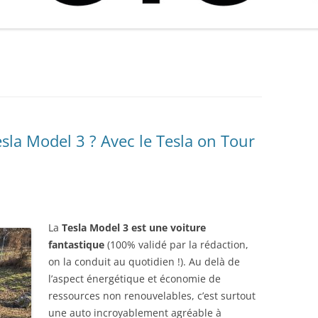
TEST BANDEAU LED ÉCLAIRAGE
GUIDE ET COMPARATIF ACHAT
CODE PROMO KIT PA
PRIX
COFFRE TESLA MODEL 3
MEILLEURS GANTS CHAUFFANTS
D’UN CAPTEUR CO2 : CRITÈRES,
SOLAIRE PLUG&PLAY 
MEILLEUR CHARGEUR SOLAIRE
2024
UTILISATION, MEILLEUR RAPPORT
BEEM, …)
TEST SUPPORT MAGSAFE TESLA
PORTABLE 2025 : QUEL
QUALITÉ / PRIX
MODEL Y ET MODEL 3
CHARGEUR SOLAIRE TÉLÉPHONE
GREENDRIVE
CHOISIR ? COMPARATIF ET PIÈGES
À ÉVITER
FAQ TESLA MODEL 3/Y :
QUESTIONS FRÉQUENTES ET
la Model 3 ? Avec le Tesla on Tour
ASTUCES !
CAMÉRA DASHCAM TESLA :
CHOISIR ET PARAMÉTRER CLÉ
USB/ DISQUE SSD
La
Tesla Model 3 est une voiture
CODE PARRAINAGE TESLA :
fantastique
(100% validé par la rédaction,
RÉDUCTION, RECHARGE GRATUITE
on la conduit au quotidien !). Au delà de
ET + AVEC CODE PARRAIN
l’aspect énergétique et économie de
ressources non renouvelables, c’est surtout
GREENDRIVE : CODE PROMO
une auto incroyablement agréable à