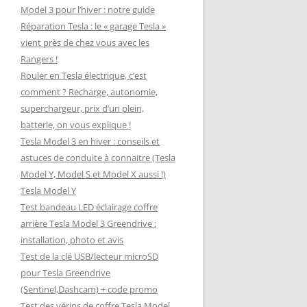
Model 3 pour l’hiver : notre guide
Réparation Tesla : le « garage Tesla »
vient près de chez vous avec les
Rangers !
Rouler en Tesla électrique, c’est
comment ? Recharge, autonomie,
superchargeur, prix d’un plein,
batterie, on vous explique !
Tesla Model 3 en hiver : conseils et
astuces de conduite à connaitre (Tesla
Model Y, Model S et Model X aussi !)
Tesla Model Y
Test bandeau LED éclairage coffre
arrière Tesla Model 3 Greendrive :
installation, photo et avis
Test de la clé USB/lecteur microSD
pour Tesla Greendrive
(Sentinel,Dashcam) + code promo
Test des vérins de coffre Tesla Model