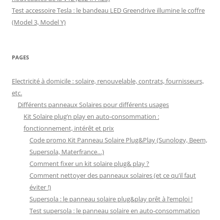
Test accessoire Tesla : le bandeau LED Greendrive illumine le coffre
(Model 3, Model Y)
PAGES
Electricité à domicile : solaire, renouvelable, contrats, fournisseurs,
etc.
Différents panneaux Solaires pour différents usages
Kit Solaire plug’n play en auto-consommation :
fonctionnement, intérêt et prix
Code promo Kit Panneau Solaire Plug&Play (Sunology, Beem,
Supersola, Materfrance…)
Comment fixer un kit solaire plug& play ?
Comment nettoyer des panneaux solaires (et ce qu’il faut
éviter !)
Supersola : le panneau solaire plug&play prêt à l’emploi !
Test supersola : le panneau solaire en auto-consommation