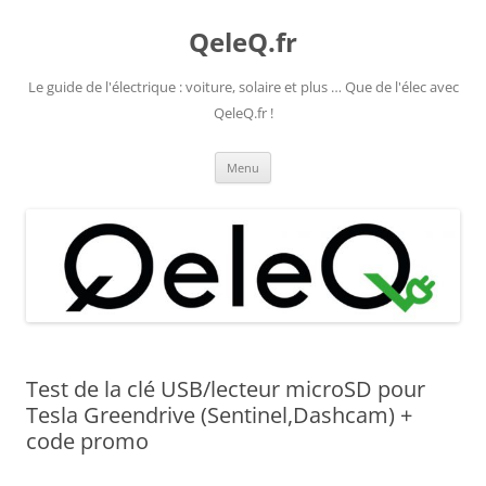
Aller
au
QeleQ.fr
contenu
Le guide de l'électrique : voiture, solaire et plus … Que de l'élec avec
QeleQ.fr !
Menu
Test de la clé USB/lecteur microSD pour
Tesla Greendrive (Sentinel,Dashcam) +
code promo