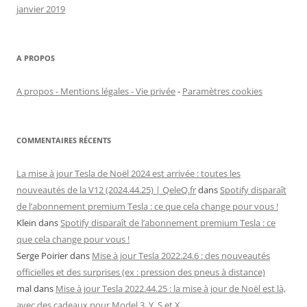
janvier 2019
A PROPOS
A propos - Mentions légales - Vie privée
-
Paramètres cookies
COMMENTAIRES RÉCENTS
La mise à jour Tesla de Noël 2024 est arrivée : toutes les
nouveautés de la V12 (2024.44.25) | QeleQ.fr
dans
Spotify disparaît
de l’abonnement premium Tesla : ce que cela change pour vous !
Klein
dans
Spotify disparaît de l’abonnement premium Tesla : ce
que cela change pour vous !
Serge Poirier
dans
Mise à jour Tesla 2022.24.6 : des nouveautés
officielles et des surprises (ex : pression des pneus à distance)
mal
dans
Mise à jour Tesla 2022.44.25 : la mise à jour de Noël est là,
avec des cadeaux pour Model 3, Y, S et X