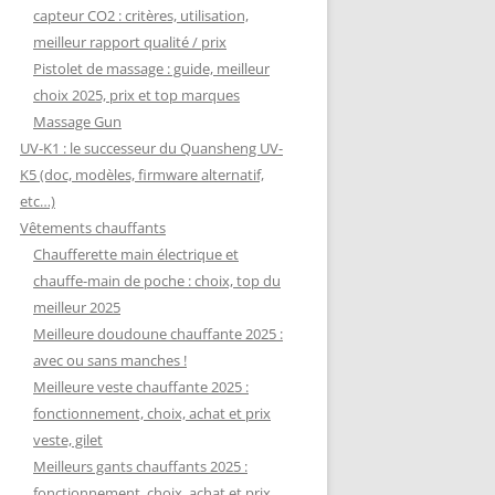
capteur CO2 : critères, utilisation,
meilleur rapport qualité / prix
Pistolet de massage : guide, meilleur
choix 2025, prix et top marques
Massage Gun
UV-K1 : le successeur du Quansheng UV-
K5 (doc, modèles, firmware alternatif,
etc…)
Vêtements chauffants
Chaufferette main électrique et
chauffe-main de poche : choix, top du
meilleur 2025
Meilleure doudoune chauffante 2025 :
avec ou sans manches !
Meilleure veste chauffante 2025 :
fonctionnement, choix, achat et prix
veste, gilet
Meilleurs gants chauffants 2025 :
fonctionnement, choix, achat et prix