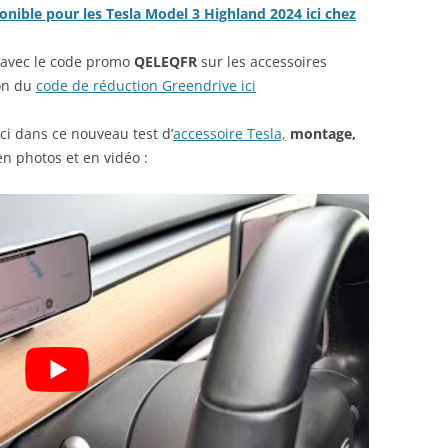
nible pour les Tesla Model 3 Highland 2024 ici chez
PHOTOS INFRAROUGE DES SIÈGES
CHAUFFANTS TESLA MODEL 3
avec le code promo
QELEQFR
sur les accessoires
ion du
code de réduction Greendrive ici
TEST TAPIS DE COFFRE TESLA
GREENDRIVE
i dans ce nouveau test d’
accessoire Tesla,
montage,
 en photos et en vidéo :
TEST CHARGEUR SANS-FIL TESLA
DE VOLWCO
TEST DE LA CLÉ USB/LECTEUR
MICROSD POUR TESLA
GREENDRIVE (SENTINEL,DASHCAM)
+ CODE PROMO
TEST DES VÉRINS DE COFFRE
TESLA MODEL 3 À REMONTÉE
AUTOMATIQUE DE GREENDRIVE
LEXIQUE TESLA : 100 TERMES À