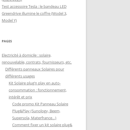
Test accessoire Tesla : le bandeau LED
Greendrive illumine le coffre (Model 3,
Model Y)
PAGES
Electricité à domicile : solaire,
renouvelable, contrats, fournisseurs, etc.
Différents panneaux Solaires pour
différents usages
Kit Solaire plug’n play en auto-
consommation : fonctionnement,
intérêt et prix
Code promo Kit Panneau Solaire
Plug&Play (Sunology, Beem,
Supersola, Materfrance…)
Comment fixer un kit solaire plug&