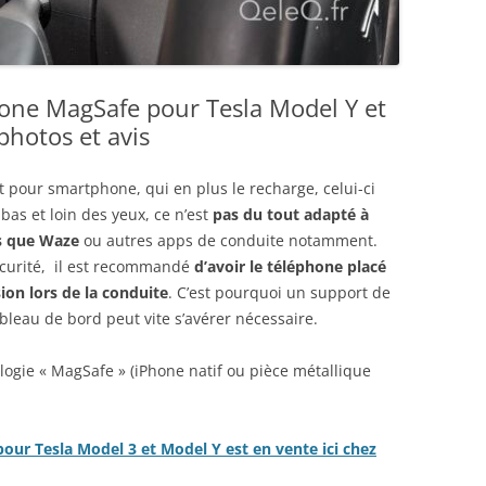
RÉDUCTION ET BON DE
RÉDUCTION DE 10 € SUR LA
BOUTIQUE ACCESSOIRES TESLA,
RÉPARATION TESLA : LE « GARAGE
one MagSafe pour Tesla Model Y et
TESLA » CHEZ VOUS
photos et avis
TESLA MODEL 3/Y EN HIVER :
t pour smartphone, qui en plus le recharge, celui-ci
CONSEILS DE CONDUITE
 bas et loin des yeux, ce n’est
pas du tout adapté à
es que Waze
LES 50 COMMANDES VOCALES
ou autres apps de conduite notamment.
écurité, il est recommandé
TESLA (QUI MARCHENT)
d’avoir le téléphone placé
ion lors de la conduite
. C’est pourquoi un support de
PROBLÈME : AUTOPILOTE
leau de bord peut vite s’avérer nécessaire.
TEMPORAIREMENT INDISPONIBLE,
QUE FAIRE ?
logie « MagSafe » (iPhone natif ou pièce métallique
MODÈLE RÉDUIT TESLA MODEL 3
ALIEXPRESS : PHOTOS ET AVIS !
ur Tesla Model 3 et Model Y est en vente ici chez
TESLA MODEL Y