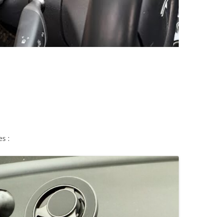
CONNAITRE
es :