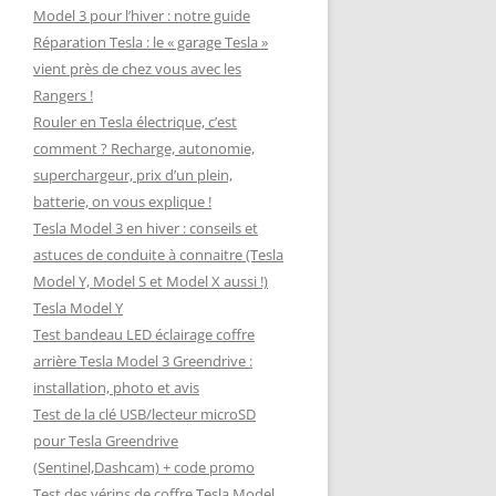
Model 3 pour l’hiver : notre guide
Réparation Tesla : le « garage Tesla »
vient près de chez vous avec les
Rangers !
Rouler en Tesla électrique, c’est
comment ? Recharge, autonomie,
superchargeur, prix d’un plein,
batterie, on vous explique !
Tesla Model 3 en hiver : conseils et
astuces de conduite à connaitre (Tesla
Model Y, Model S et Model X aussi !)
Tesla Model Y
Test bandeau LED éclairage coffre
arrière Tesla Model 3 Greendrive :
installation, photo et avis
Test de la clé USB/lecteur microSD
pour Tesla Greendrive
(Sentinel,Dashcam) + code promo
Test des vérins de coffre Tesla Model