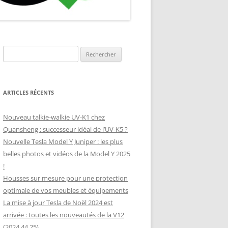
ANNEAU
 (SUNOLOGY,
Rechercher :
ARTICLES RÉCENTS
Nouveau talkie-walkie UV-K1 chez
Quansheng : successeur idéal de l’UV-K5 ?
Nouvelle Tesla Model Y Juniper : les plus
belles photos et vidéos de la Model Y 2025
!
Housses sur mesure pour une protection
optimale de vos meubles et équipements
La mise à jour Tesla de Noël 2024 est
arrivée : toutes les nouveautés de la V12
(2024.44.25)