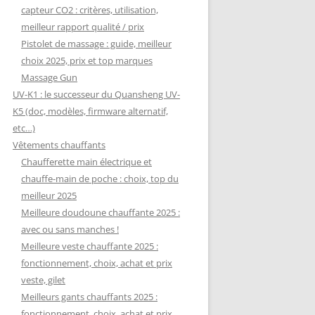
capteur CO2 : critères, utilisation,
meilleur rapport qualité / prix
Pistolet de massage : guide, meilleur
choix 2025, prix et top marques
Massage Gun
UV-K1 : le successeur du Quansheng UV-
K5 (doc, modèles, firmware alternatif,
etc…)
Vêtements chauffants
Chaufferette main électrique et
chauffe-main de poche : choix, top du
meilleur 2025
Meilleure doudoune chauffante 2025 :
avec ou sans manches !
Meilleure veste chauffante 2025 :
fonctionnement, choix, achat et prix
veste, gilet
Meilleurs gants chauffants 2025 :
fonctionnement, choix, achat et prix