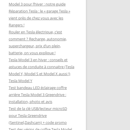
Model 3 pour l’hiver : notre guide
Réparation Tesla : le « garage Tesla »
vient près de chez vous avec les
Rangers !
Rouler en Tesla électrique, c’est
comment ? Recharge, autonomie,
superchargeur, prix d’un plein,
batterie, on vous explique !
Tesla Model 3 en hiver : conseils et
astuces de conduite à connaitre (Tesla
Model Y, Model S et Model X aussi !)
Tesla Model Y
Test bandeau LED éclairage coffre
arrière Tesla Model 3 Greendrive :
installation, photo et avis
Test de la clé USB/lecteur microSD
pour Tesla Greendrive
(Sentinel,Dashcam) + code promo
Test des vérins de coffre Tesla Model