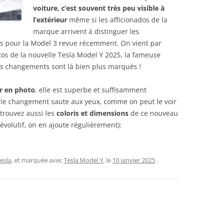
RÉDUCTION ET BON DE
voiture, c’est souvent très peu visible à
RÉDUCTION DE 10 € SUR LA
l’extérieur
même si les afficionados de la
BOUTIQUE ACCESSOIRES TESLA,
marque arrivent à distinguer les
s pour la Model 3 revue récemment. On vient par
RÉPARATION TESLA : LE « GARAGE
tos de la nouvelle Tesla Model Y 2025, la fameuse
TESLA » CHEZ VOUS
es changements sont là bien plus marqués !
TESLA MODEL 3/Y EN HIVER :
CONSEILS DE CONDUITE
r en photo
, elle est superbe et suffisamment
 le changement saute aux yeux, comme on peut le voir
LES 50 COMMANDES VOCALES
etrouvez aussi les
coloris et dimensions
de ce nouveau
TESLA (QUI MARCHENT)
 évolutif, on en ajoute régulièrement):
PROBLÈME : AUTOPILOTE
TEMPORAIREMENT INDISPONIBLE,
Tesla
, et marquée avec
Tesla Model Y
, le
10 janvier 2025
.
QUE FAIRE ?
MODÈLE RÉDUIT TESLA MODEL 3
ALIEXPRESS : PHOTOS ET AVIS !
TESLA MODEL Y