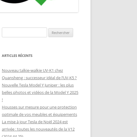
NNEAU
(SUNOLOGY,
Rechercher :
ARTICLES RÉCENTS
Nouveau talkie-walkie UV-K1 chez
Quansheng : successeur idéal de l’UV-K5 ?
Nouvelle Tesla Model Y Juniper : les plus
belles photos et vidéos de la Model Y 2025
!
Housses sur mesure pour une protection
optimale de vos meubles et équipements
La mise à jour Tesla de Noël 2024 est
arrivée : toutes les nouveautés de la V12
(2024.44.25)