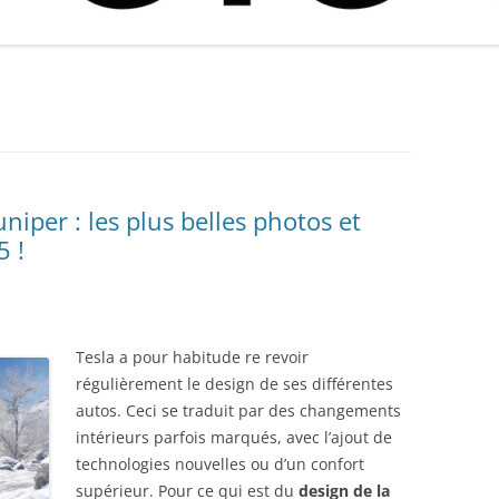
TEST BANDEAU LED ÉCLAIRAGE
GUIDE ET COMPARATIF ACHAT
CODE PROMO KIT PA
PRIX
COFFRE TESLA MODEL 3
MEILLEURS GANTS CHAUFFANTS
D’UN CAPTEUR CO2 : CRITÈRES,
SOLAIRE PLUG&PLAY 
MEILLEUR CHARGEUR SOLAIRE
2024
UTILISATION, MEILLEUR RAPPORT
BEEM, …)
TEST SUPPORT MAGSAFE TESLA
PORTABLE 2025 : QUEL
QUALITÉ / PRIX
MODEL Y ET MODEL 3
CHARGEUR SOLAIRE TÉLÉPHONE
GREENDRIVE
CHOISIR ? COMPARATIF ET PIÈGES
À ÉVITER
FAQ TESLA MODEL 3/Y :
QUESTIONS FRÉQUENTES ET
niper : les plus belles photos et
ASTUCES !
5 !
CAMÉRA DASHCAM TESLA :
CHOISIR ET PARAMÉTRER CLÉ
USB/ DISQUE SSD
Tesla a pour habitude re revoir
CODE PARRAINAGE TESLA :
régulièrement le design de ses différentes
RÉDUCTION, RECHARGE GRATUITE
autos. Ceci se traduit par des changements
ET + AVEC CODE PARRAIN
intérieurs parfois marqués, avec l’ajout de
technologies nouvelles ou d’un confort
GREENDRIVE : CODE PROMO
supérieur. Pour ce qui est du
design de la