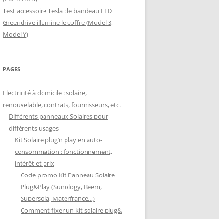
Test accessoire Tesla : le bandeau LED
Greendrive illumine le coffre (Model 3,
Model Y)
PAGES
Electricité à domicile : solaire,
renouvelable, contrats, fournisseurs, etc.
Différents panneaux Solaires pour
différents usages
Kit Solaire plug’n play en auto-
consommation : fonctionnement,
intérêt et prix
Code promo Kit Panneau Solaire
Plug&Play (Sunology, Beem,
Supersola, Materfrance…)
Comment fixer un kit solaire plug&