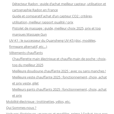
Détecteur Radon : guide d’achat meilleur capteur, utilisation et
cartographie Radon en France
Guide et comparatif achat d’un capteur CO2 : critères,
utilisation, meilleur rapport qualité / prix
Pistolet de massage : guide, meilleur choix 2025, prix et top
marques Massage Gun
UV-K1 : le successeur du Quansheng UV-K5 (doc, modèles,
firmware alternatif, etc…)
Vêtements chauffants
Chaufferette main électrique et chauffe-main de poche : choix,
top du meilleur 2025
Meilleure doudoune chauffante 2025 : avec ou sans manches !
Meilleure veste chauffante 2025 : fonctionnement, choix, achat
et prix veste, gilet
Meilleurs gants chauffants 2025 : fonctionnement, choix, achat
et prix
Mobilité électrique : trottinettes, vélos, etc.
Qui Sommes-nous ?
Voitures électriques : marques et modèles, prime à l’achat, tous nos