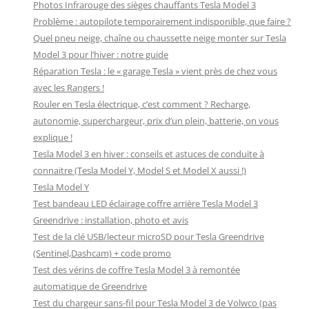
Photos Infrarouge des sièges chauffants Tesla Model 3
Problème : autopilote temporairement indisponible, que faire ?
Quel pneu neige, chaîne ou chaussette neige monter sur Tesla
Model 3 pour l’hiver : notre guide
Réparation Tesla : le « garage Tesla » vient près de chez vous
avec les Rangers !
Rouler en Tesla électrique, c’est comment ? Recharge,
autonomie, superchargeur, prix d’un plein, batterie, on vous
explique !
Tesla Model 3 en hiver : conseils et astuces de conduite à
connaitre (Tesla Model Y, Model S et Model X aussi !)
Tesla Model Y
Test bandeau LED éclairage coffre arrière Tesla Model 3
Greendrive : installation, photo et avis
Test de la clé USB/lecteur microSD pour Tesla Greendrive
(Sentinel,Dashcam) + code promo
Test des vérins de coffre Tesla Model 3 à remontée
automatique de Greendrive
Test du chargeur sans-fil pour Tesla Model 3 de Volwco (pas