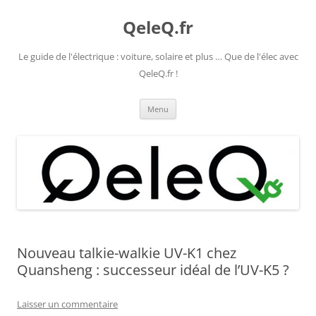
Aller
au
QeleQ.fr
contenu
Le guide de l'électrique : voiture, solaire et plus … Que de l'élec avec
QeleQ.fr !
Menu
Nouveau talkie-walkie UV-K1 chez
Quansheng : successeur idéal de l’UV-K5 ?
Laisser un commentaire