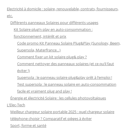
Electricité à domicile : solaire, renouvelable, contrats, fournisseurs,
etc.
Différents panneaux Solaires pour différents usages
Kit Solaire plug’n play en auto-consommation :
fonctionnement, intérêt et prix
Code promo Kit Panneau Solaire Plug&Play (Sunology, Beem,
Supersola, Materfrance…)
Comment fixer un kit solaire plug& play ?
Comment nettoyer des panneaux solaires (et ce qu’il faut
éviter !)
Supersola : le panneau solaire plug&play prêt à l’emploi !
Test supersola : le panneau solaire en auto-consommation
facile et vraiment plug and play !
Énergie et électricité Solaire : les cellules photovoltaïques
L’Elec-Tech
Meilleur chargeur solaire portable 2025 : quel chargeur solaire
téléphone choisir ? Comparatif et pièges à éviter
Sport, forme et santé