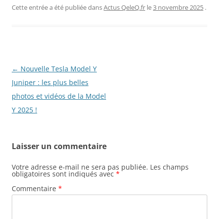
Cette entrée a été publiée dans
Actus QeleQ.fr
le
3 novembre 2025
.
Navigation
←
Nouvelle Tesla Model Y
des
Juniper : les plus belles
articles
photos et vidéos de la Model
Y 2025 !
Laisser un commentaire
Votre adresse e-mail ne sera pas publiée.
Les champs
obligatoires sont indiqués avec
*
Commentaire
*