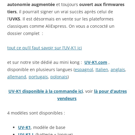
autonomie augmentée
et toujours
ouvert aux firmwares
tiers
, il pourrait signer un vrai succès après celui de
l’
UVK5
. Il est désormais en vente sur les plateformes
classiques comme AliExpress. On vous a concocté un
dossier complet :
tout ce qu’il faut savoir sur l’UV-K1 ici
et sur notre site dédié au mini kong :
UV-K1.com
,
disponible en plusieurs langues (
espagnol
,
Italien
,
anglais
,
allemand
,
portugais
,
polonais
)
UV-K1 disponible à la commande ici
, voir
là pour d’autres
vendeurs
4 modèles sont disponibles :
UV-K1
, modèle de base
UV-K1 L
(batterie + longue)