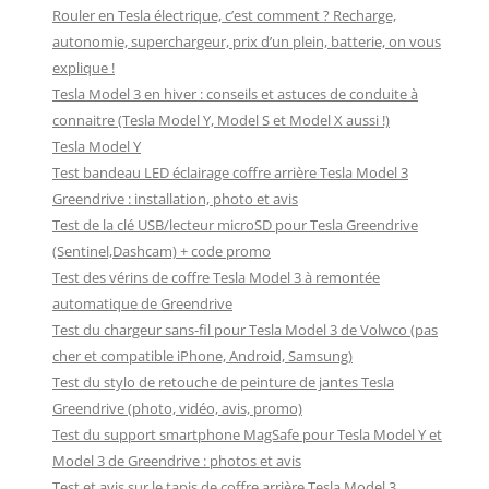
Rouler en Tesla électrique, c’est comment ? Recharge,
autonomie, superchargeur, prix d’un plein, batterie, on vous
explique !
Tesla Model 3 en hiver : conseils et astuces de conduite à
connaitre (Tesla Model Y, Model S et Model X aussi !)
Tesla Model Y
Test bandeau LED éclairage coffre arrière Tesla Model 3
Greendrive : installation, photo et avis
Test de la clé USB/lecteur microSD pour Tesla Greendrive
(Sentinel,Dashcam) + code promo
Test des vérins de coffre Tesla Model 3 à remontée
automatique de Greendrive
Test du chargeur sans-fil pour Tesla Model 3 de Volwco (pas
cher et compatible iPhone, Android, Samsung)
Test du stylo de retouche de peinture de jantes Tesla
Greendrive (photo, vidéo, avis, promo)
Test du support smartphone MagSafe pour Tesla Model Y et
Model 3 de Greendrive : photos et avis
Test et avis sur le tapis de coffre arrière Tesla Model 3