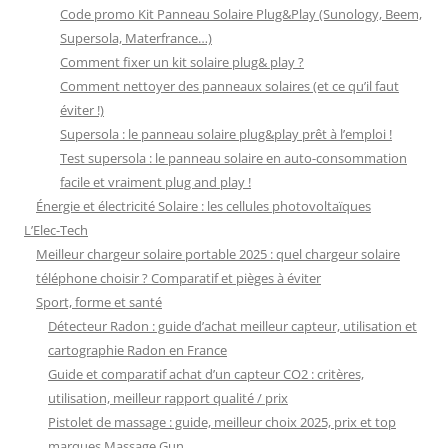
Code promo Kit Panneau Solaire Plug&Play (Sunology, Beem,
Supersola, Materfrance…)
Comment fixer un kit solaire plug& play ?
Comment nettoyer des panneaux solaires (et ce qu’il faut
éviter !)
Supersola : le panneau solaire plug&play prêt à l’emploi !
Test supersola : le panneau solaire en auto-consommation
facile et vraiment plug and play !
Énergie et électricité Solaire : les cellules photovoltaïques
L’Elec-Tech
Meilleur chargeur solaire portable 2025 : quel chargeur solaire
téléphone choisir ? Comparatif et pièges à éviter
Sport, forme et santé
Détecteur Radon : guide d’achat meilleur capteur, utilisation et
cartographie Radon en France
Guide et comparatif achat d’un capteur CO2 : critères,
utilisation, meilleur rapport qualité / prix
Pistolet de massage : guide, meilleur choix 2025, prix et top
marques Massage Gun