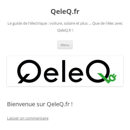
Aller
au
QeleQ.fr
contenu
Le guide de l'électrique : voiture, solaire et plus … Que de l'élec avec
QeleQ.fr !
Menu
Bienvenue sur QeleQ.fr !
Laisser un commentaire